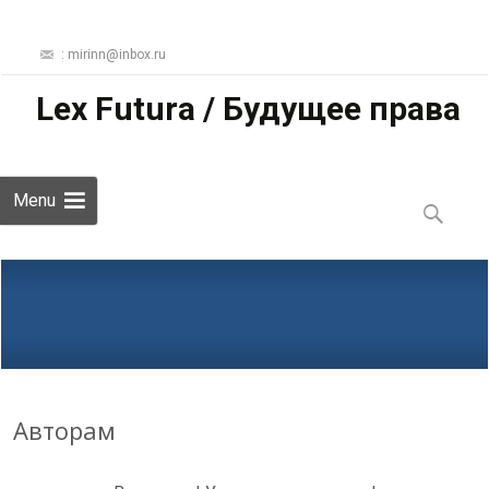
: mirinn@inbox.ru
Lex Futura / Будущее права
Skip
Menu
to
Найти:
content
Авторам