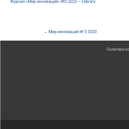
Журнал «Мир инноваций» №2 2022 — Elibrary
Post
←
Мир инноваций № 3 2020
navigation
Политика 