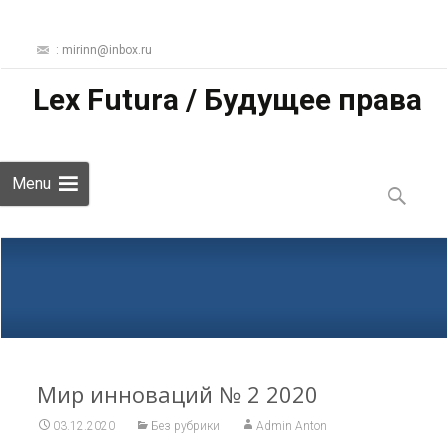
: mirinn@inbox.ru
Lex Futura / Будущее права
Skip
Menu
to
Найти:
content
Мир инноваций № 2 2020
03.12.2020
Без рубрики
Admin Anton