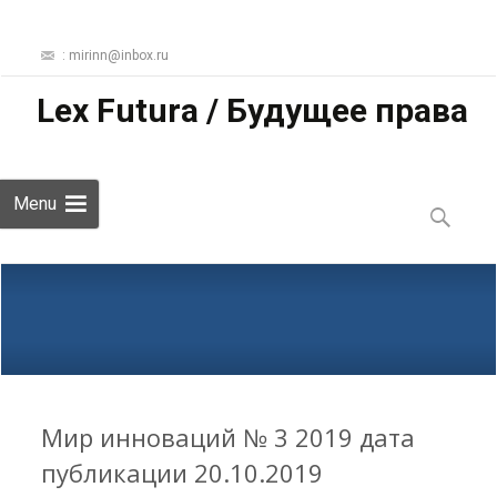
: mirinn@inbox.ru
Lex Futura / Будущее права
Skip
Menu
to
Найти:
content
Мир инноваций № 3 2019 дата
публикации 20.10.2019