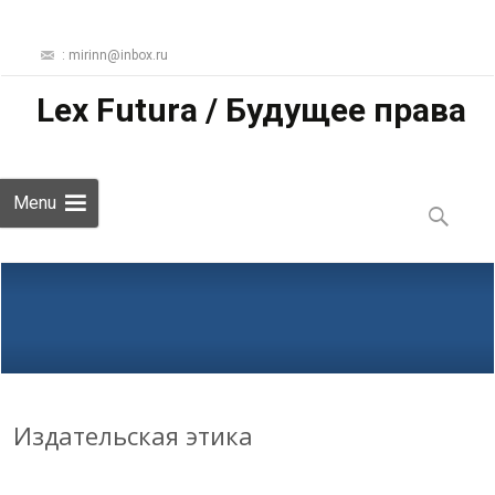
: mirinn@inbox.ru
Lex Futura / Будущее права
Skip
Menu
to
Найти:
content
Издательская этика